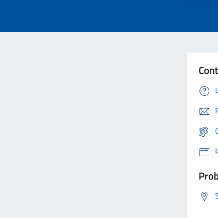
Cont
Prob