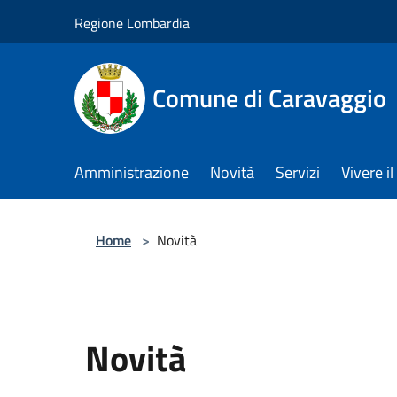
Salta al contenuto principale
Regione Lombardia
Comune di Caravaggio
Amministrazione
Novità
Servizi
Vivere 
Home
>
Novità
Novità