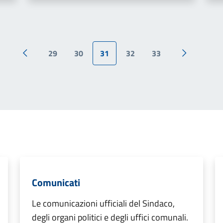
29
30
31
32
33
Pagina precedente
Pagina suc
Comunicati
Le comunicazioni ufficiali del Sindaco,
degli organi politici e degli uffici comunali.