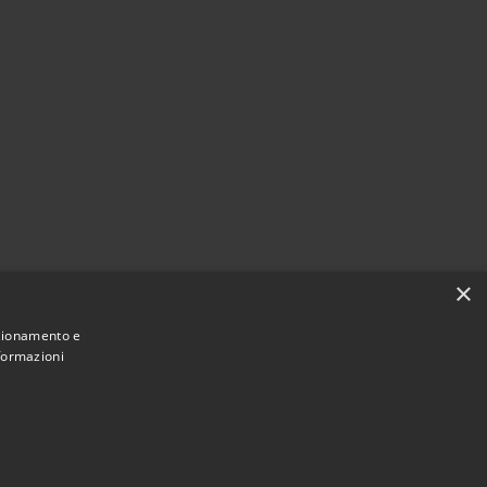
×
nzionamento e
nformazioni
Municipium
Accesso redazione
aravaggio • Powered by
•