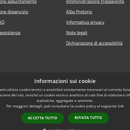
ione appuntamento
Amministrazione trasparente
one disservizio
Albo Pretorio
FAQ
Informativa privacy
 assistenza
Note legali
Dichiarazione di accessibilità
Informazioni sui cookie
web utilizza cookie tecnici e assimilati strettamente necessari al corretto fu
azione del sito, nonché un cookie tecnico analitico al solo fine di elaborare i
statistiche, aggregate e anonime.
Per maggiori dettagli, può consultare la cookie policy al seguente
link
RIFIUTA TUTTO
ACCETTA TUTTO
l sito
Copyright © 2026 • Comune di C