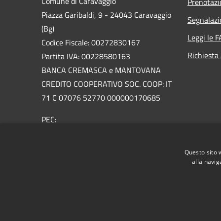
Comune di Caravaggio
Prenotaz
Piazza Garibaldi, 9 - 24043 Caravaggio
Segnalazi
(Bg)
Leggi le 
Codice Fiscale: 00272830167
Richiesta
Partita IVA: 00228580163
BANCA CREMASCA e MANTOVANA
CREDITO COOPERATIVO SOC. COOP: IT
71 C 07076 52770 000000170685
PEC:
urp@pec.comune.caravaggio.bg.it
Centralino Unico: +39 0363 3561
Questo sito 
Email:
urp@comune.caravaggio.bg.it
alla navig
RSS
Accessibilità
Privacy
Cookie
Mappa de