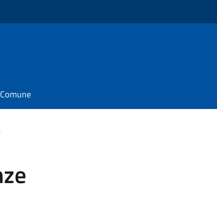
il Comune
e
nze