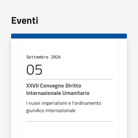
Eventi
Settembre 2026
Sett
05
1
XXVII Convegno Diritto
Natu
Internazionale Umanitario
H2nOi
I nuovi imperialismi e l'ordinamento
Cont
giuridico internazionale
Lomb