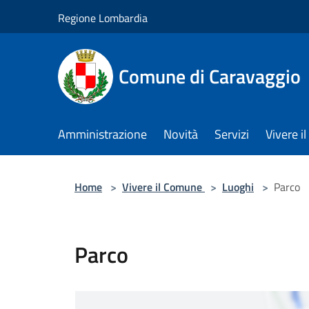
Salta al contenuto principale
Regione Lombardia
Comune di Caravaggio
Amministrazione
Novità
Servizi
Vivere 
Home
>
Vivere il Comune
>
Luoghi
>
Parco
Parco