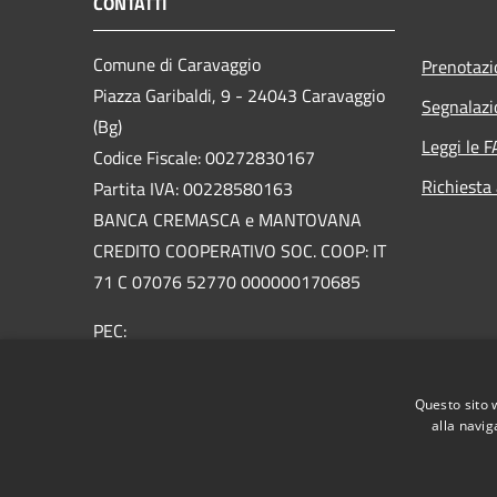
CONTATTI
Comune di Caravaggio
Prenotaz
Piazza Garibaldi, 9 - 24043 Caravaggio
Segnalazi
(Bg)
Leggi le 
Codice Fiscale: 00272830167
Richiesta
Partita IVA: 00228580163
BANCA CREMASCA e MANTOVANA
CREDITO COOPERATIVO SOC. COOP: IT
71 C 07076 52770 000000170685
PEC:
urp@pec.comune.caravaggio.bg.it
Centralino Unico: +39 0363 3561
Questo sito 
Email:
urp@comune.caravaggio.bg.it
alla navig