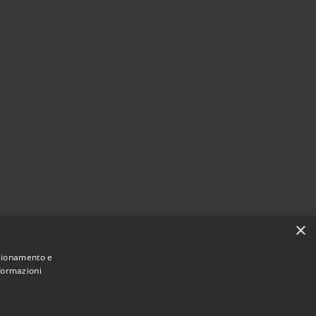
×
nzionamento e
nformazioni