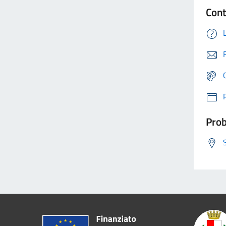
Cont
Prob