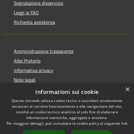
Segnalazione disservizio
Leggi le FAQ
Richiesta assistenza
Amministrazione trasparente
Albo Pretorio
Informativa privacy
Note legali
×
Dichiarazione di accessibilità
Informazioni sui cookie
Questo sito web utilizza cookie tecnici e assimilati strettamente
necessari al corretto funzionamento e alla navigazione del sito,
nonché un cookie tecnico analitico al solo fine di elaborare
informazioni statistiche, aggregate e anonime.
RSS
Copyright © 2026 • Comune di
Per maggiori dettagli, può consultare la cookie policy al seguente
link
Accessibilità
Caravaggio • Powered by
Privacy
Municipium
Accesso