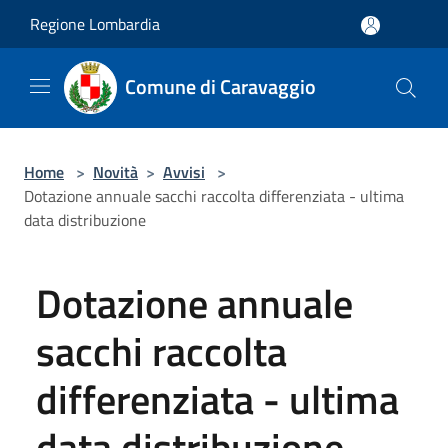
Salta al contenuto principale
Regione Lombardia
Comune di Caravaggio
Home
>
Novità
>
Avvisi
>
Dotazione annuale sacchi raccolta differenziata - ultima
data distribuzione
Dotazione annuale
sacchi raccolta
differenziata - ultima
data distribuzione