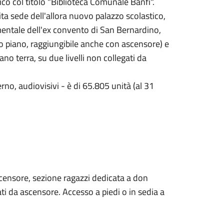
co col titolo "Biblioteca Comunale Banfi".
ita sede dell'allora nuovo palazzo scolastico,
entale dell'ex convento di San Bernardino,
imo piano, raggiungibile anche con ascensore) e
ano terra, su due livelli non collegati da
no, audiovisivi - è di 65.805 unità (al 31
scensore, sezione ragazzi dedicata a don
gati da ascensore. Accesso a piedi o in sedia a