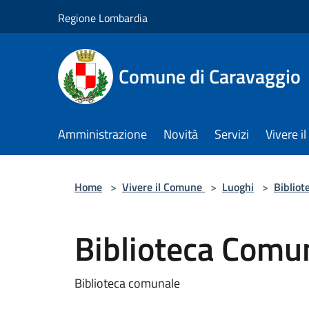
Salta al contenuto principale
Regione Lombardia
Comune di Caravaggio
Amministrazione
Novità
Servizi
Vivere 
Home
>
Vivere il Comune
>
Luoghi
>
Bibliot
Biblioteca Comun
Biblioteca comunale