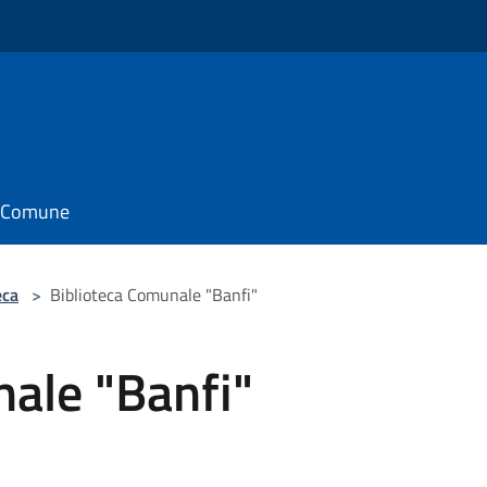
il Comune
eca
>
Biblioteca Comunale "Banfi"
ale "Banfi"