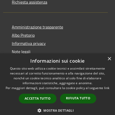
Richiesta assistenza
Amministrazione trasparente
Albo Pretorio
Informativa privacy
Note legali
×
Dichiarazione di accessibilità
Informazioni sui cookie
Questo sito web utilizza cookie tecnici e assimilati strettamente
necessari al corretto funzionamento e alla navigazione del sito,
nonché un cookie tecnico analitico al solo fine di elaborare
informazioni statistiche, aggregate e anonime.
RSS
Copyright © 2026 • Comune di
Per maggiori dettagli, può consultare la cookie policy al seguente
link
Accessibilità
Caravaggio • Powered by
Privacy
Municipium
Accesso
•
RIFIUTA TUTTO
ACCETTA TUTTO
Cookie
redazione
Mappa del sito
MOSTRA DETTAGLI