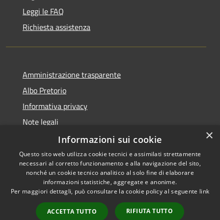
Leggi le FAQ
Richiesta assistenza
Amministrazione trasparente
Albo Pretorio
Informativa privacy
Note legali
×
Dichiarazione di accessibilità
Informazioni sui cookie
Questo sito web utilizza cookie tecnici e assimilati strettamente
necessari al corretto funzionamento e alla navigazione del sito,
nonché un cookie tecnico analitico al solo fine di elaborare
informazioni statistiche, aggregate e anonime.
RSS
Copyright © 2026 • Comune di
Per maggiori dettagli, può consultare la cookie policy al seguente
link
Accessibilità
Caravaggio • Powered by
Privacy
Municipium
Accesso
•
RIFIUTA TUTTO
ACCETTA TUTTO