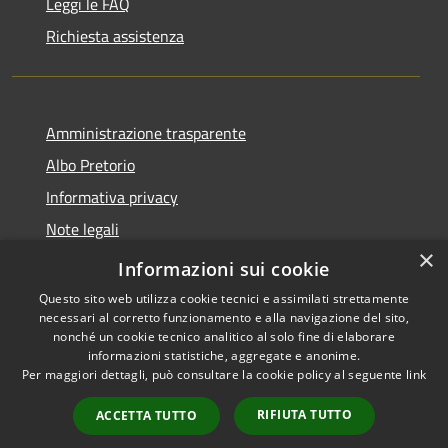
Leggi le FAQ
Richiesta assistenza
Amministrazione trasparente
Albo Pretorio
Informativa privacy
Note legali
×
Dichiarazione di accessibilità
Informazioni sui cookie
Questo sito web utilizza cookie tecnici e assimilati strettamente
necessari al corretto funzionamento e alla navigazione del sito,
nonché un cookie tecnico analitico al solo fine di elaborare
informazioni statistiche, aggregate e anonime.
RSS
Copyright © 2026 • Comune di
Per maggiori dettagli, può consultare la cookie policy al seguente
link
Accessibilità
Caravaggio • Powered by
Privacy
Municipium
Accesso
•
RIFIUTA TUTTO
ACCETTA TUTTO
Cookie
redazione