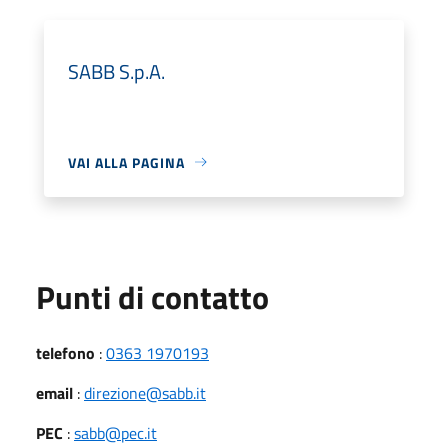
SABB S.p.A.
VAI ALLA PAGINA
Punti di contatto
telefono
:
0363 1970193
email
:
direzione@sabb.it
PEC
:
sabb@pec.it