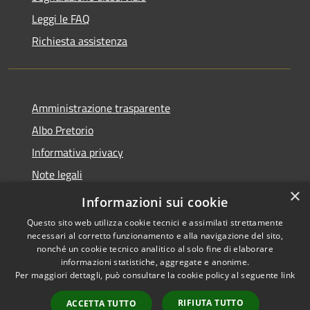
Leggi le FAQ
Richiesta assistenza
Amministrazione trasparente
Albo Pretorio
Informativa privacy
Note legali
×
Dichiarazione di accessibilità
Informazioni sui cookie
Questo sito web utilizza cookie tecnici e assimilati strettamente
necessari al corretto funzionamento e alla navigazione del sito,
nonché un cookie tecnico analitico al solo fine di elaborare
informazioni statistiche, aggregate e anonime.
RSS
Copyright © 2026 • Comune di
Per maggiori dettagli, può consultare la cookie policy al seguente
link
Accessibilità
Caravaggio • Powered by
Privacy
Municipium
Accesso
•
RIFIUTA TUTTO
ACCETTA TUTTO