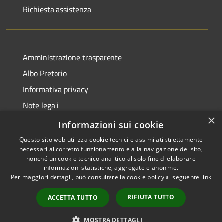
Richiesta assistenza
Amministrazione trasparente
Albo Pretorio
Informativa privacy
Note legali
×
Dichiarazione di accessibilità
Informazioni sui cookie
Questo sito web utilizza cookie tecnici e assimilati strettamente
necessari al corretto funzionamento e alla navigazione del sito,
nonché un cookie tecnico analitico al solo fine di elaborare
informazioni statistiche, aggregate e anonime.
RSS
Copyright © 2026 • Comune di
Per maggiori dettagli, può consultare la cookie policy al seguente
link
Accessibilità
Caravaggio • Powered by
Privacy
Municipium
Accesso
•
RIFIUTA TUTTO
ACCETTA TUTTO
Cookie
redazione
Mappa del sito
MOSTRA DETTAGLI