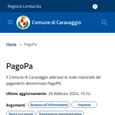
Salta al contenuto principale
Regione Lombardia
Comune di Caravaggio
Home
>
PagoPa
PagoPa
Il Comune di Caravaggio aderisce al nodo nazionale dei
pagamenti denominato PagoPA.
Ultimo aggiornamento
: 20 febbraio 2024, 15:14
Argomenti
:
Accesso all'informazione
Imposte
Tassa sui servizi
Trasparenza amministrativa