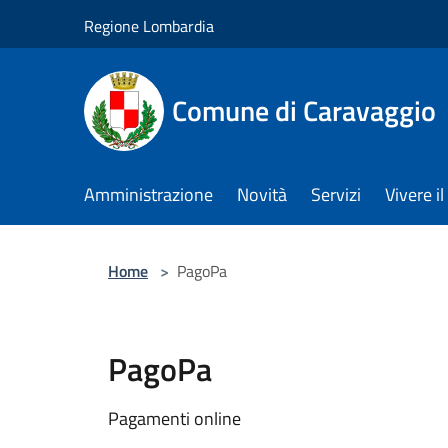
Salta al contenuto principale
Regione Lombardia
Comune di Caravaggio
Amministrazione
Novità
Servizi
Vivere 
Home
>
PagoPa
PagoPa
Pagamenti online