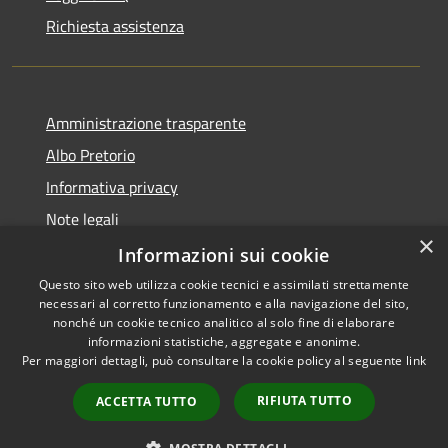
Richiesta assistenza
Amministrazione trasparente
Albo Pretorio
Informativa privacy
Note legali
×
Dichiarazione di accessibilità
Informazioni sui cookie
Questo sito web utilizza cookie tecnici e assimilati strettamente
necessari al corretto funzionamento e alla navigazione del sito,
nonché un cookie tecnico analitico al solo fine di elaborare
informazioni statistiche, aggregate e anonime.
RSS
Copyright © 2026 • Comune di
Per maggiori dettagli, può consultare la cookie policy al seguente
link
Accessibilità
Caravaggio • Powered by
Privacy
Municipium
Accesso
•
RIFIUTA TUTTO
ACCETTA TUTTO
Cookie
redazione
Mappa del sito