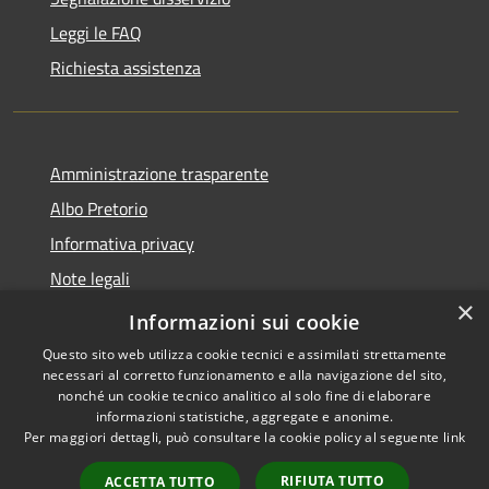
Leggi le FAQ
Richiesta assistenza
Amministrazione trasparente
Albo Pretorio
Informativa privacy
Note legali
×
Dichiarazione di accessibilità
Informazioni sui cookie
Questo sito web utilizza cookie tecnici e assimilati strettamente
necessari al corretto funzionamento e alla navigazione del sito,
nonché un cookie tecnico analitico al solo fine di elaborare
informazioni statistiche, aggregate e anonime.
RSS
Copyright © 2026 • Comune di
Per maggiori dettagli, può consultare la cookie policy al seguente
link
Accessibilità
Caravaggio • Powered by
Privacy
Municipium
Accesso
•
RIFIUTA TUTTO
ACCETTA TUTTO