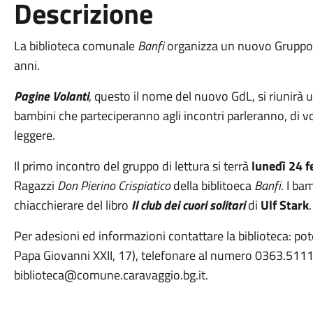
Descrizione
La biblioteca comunale
Banfi
organizza un nuovo Gruppo d
anni.
Pagine Volanti
, questo il nome del nuovo GdL, si riunirà u
bambini che parteciperanno agli incontri parleranno, di vol
leggere.
Il primo incontro del gruppo di lettura si terrà
lunedì 24 f
Ragazzi
Don Pierino Crispiatico
della biblitoeca
Banfi
. I ba
chiacchierare del libro
Il club dei cuori solitari
di
Ulf Stark
.
Per adesioni ed informazioni contattare la biblioteca: pote
Papa Giovanni XXII, 17), telefonare al numero 0363.5111
biblioteca@comune.caravaggio.bg.it.