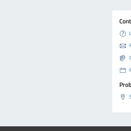
Cont
Prob