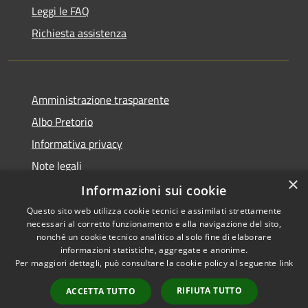
Leggi le FAQ
Richiesta assistenza
Amministrazione trasparente
Albo Pretorio
Informativa privacy
Note legali
×
Dichiarazione di accessibilità
Informazioni sui cookie
Questo sito web utilizza cookie tecnici e assimilati strettamente
necessari al corretto funzionamento e alla navigazione del sito,
nonché un cookie tecnico analitico al solo fine di elaborare
informazioni statistiche, aggregate e anonime.
RSS
Copyright © 2026 • Comune di
Per maggiori dettagli, può consultare la cookie policy al seguente
link
Accessibilità
Caravaggio • Powered by
Privacy
Municipium
Accesso
•
RIFIUTA TUTTO
ACCETTA TUTTO
Cookie
redazione