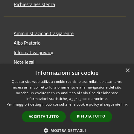
Richiesta assistenza
Amministrazione trasparente
Albo Pretorio
Informativa privacy
Note legali
×
Dichiarazione di accessibilità
Informazioni sui cookie
Questo sito web utilizza cookie tecnici e assimilati strettamente
necessari al corretto funzionamento e alla navigazione del sito,
nonché un cookie tecnico analitico al solo fine di elaborare
informazioni statistiche, aggregate e anonime.
RSS
Copyright © 2026 • Comune di
Per maggiori dettagli, può consultare la cookie policy al seguente
link
Accessibilità
Caravaggio • Powered by
Privacy
Municipium
Accesso
•
RIFIUTA TUTTO
ACCETTA TUTTO
Cookie
redazione
Mappa del sito
MOSTRA DETTAGLI