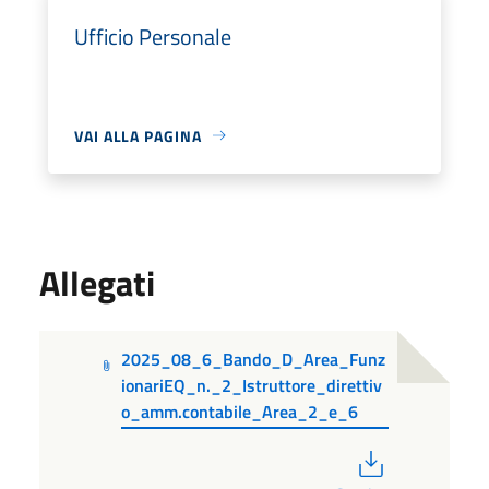
Ufficio Personale
VAI ALLA PAGINA
Allegati
2025_08_6_Bando_D_Area_Funz
ionariEQ_n._2_Istruttore_direttiv
o_amm.contabile_Area_2_e_6
PDF