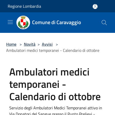
Salta al contenuto principale
Regione Lombardia
Comune di Caravaggio
Home
>
Novità
>
Avvisi
>
Ambulatori medici temporanei - Calendario di ottobre
Ambulatori medici
temporanei -
Calendario di ottobre
Servizio degli Ambulatori Medici Temporanei attivo in
Via Donatori del Sangue presso il Punto Prelievi -