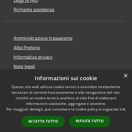
Richiesta assistenza
Amministrazione trasparente
Albo Pretorio
Informativa privacy
Note legali
×
Dichiarazione di accessibilità
Informazioni sui cookie
Questo sito web utilizza cookie tecnici e assimilati strettamente
necessari al corretto funzionamento e alla navigazione del sito,
nonché un cookie tecnico analitico al solo fine di elaborare
informazioni statistiche, aggregate e anonime.
RSS
Copyright © 2026 • Comune di
Per maggiori dettagli, può consultare la cookie policy al seguente
link
Accessibilità
Caravaggio • Powered by
Privacy
Municipium
Accesso
•
RIFIUTA TUTTO
ACCETTA TUTTO
Cookie
redazione