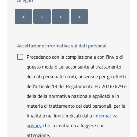
Allegati
Allegato 1
Allegato 2
Allegato 3
Allegato 4
+ Carica allegato 1
+ Carica allegato 2
+ Carica allegato 3
+ Carica allegato 4
+
+
+
+
Accettazione informativa sui dati personali
Procedendo con la compilazione e con l'invio di
questo modulo Lei acconsente al trattamento
dei dati personali forniti, ai sensi e per gli effetti
dell'articolo 13 del Regolamento EU 2016/679 e
della della normativa nazionale applicabile in
materia di trattamento dei dati personali, per la
finalità e nei limiti indicati dalla
informativa
privacy
che la invitiamo a leggere con
attenzione.