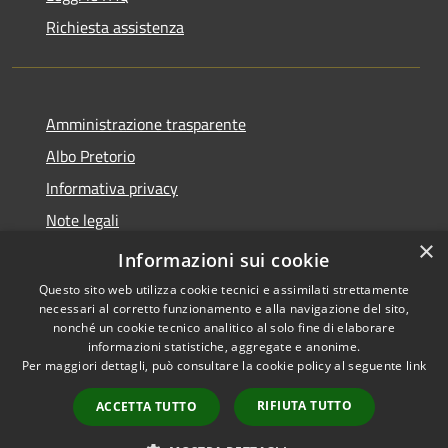
Richiesta assistenza
Amministrazione trasparente
Albo Pretorio
Informativa privacy
Note legali
×
Dichiarazione di accessibilità
Informazioni sui cookie
Questo sito web utilizza cookie tecnici e assimilati strettamente
necessari al corretto funzionamento e alla navigazione del sito,
nonché un cookie tecnico analitico al solo fine di elaborare
informazioni statistiche, aggregate e anonime.
RSS
Copyright © 2026 • Comune di
Per maggiori dettagli, può consultare la cookie policy al seguente
link
Accessibilità
Caravaggio • Powered by
Privacy
Municipium
Accesso
•
RIFIUTA TUTTO
ACCETTA TUTTO
Cookie
redazione