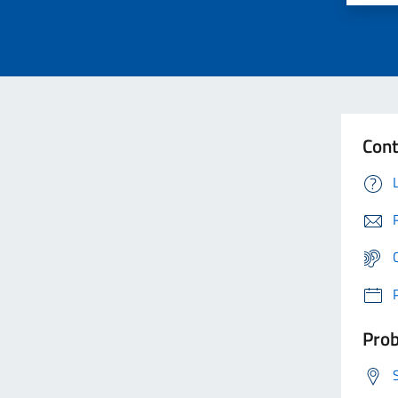
Cont
Prob