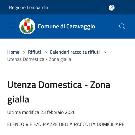
Salta al contenuto principale
Regione Lombardia
Comune di Caravaggio
Home
>
Rifiuti
>
Calendari raccolta rifiuti
>
Utenza Domestica - Zona gialla
Utenza Domestica - Zona
gialla
Ultima modifica 23 febbraio 2026
ELENCO VIE E/O PIAZZE DELLA RACCOLTA DOMICILIARE