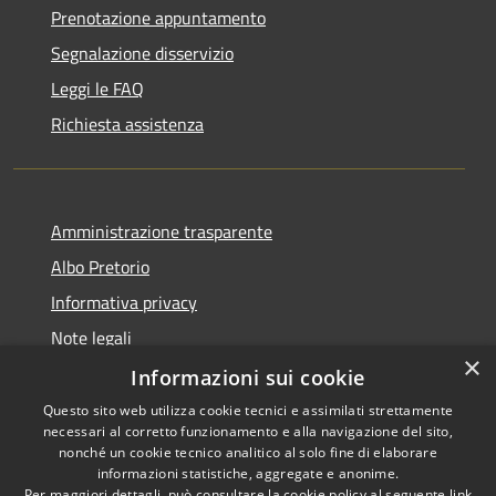
Prenotazione appuntamento
Segnalazione disservizio
Leggi le FAQ
Richiesta assistenza
Amministrazione trasparente
Albo Pretorio
Informativa privacy
Note legali
×
Dichiarazione di accessibilità
Informazioni sui cookie
Questo sito web utilizza cookie tecnici e assimilati strettamente
necessari al corretto funzionamento e alla navigazione del sito,
nonché un cookie tecnico analitico al solo fine di elaborare
informazioni statistiche, aggregate e anonime.
RSS
Copyright © 2026 • Comune di
Per maggiori dettagli, può consultare la cookie policy al seguente
link