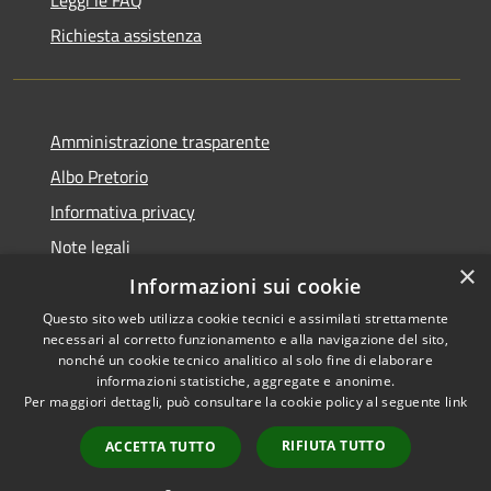
Richiesta assistenza
Amministrazione trasparente
Albo Pretorio
Informativa privacy
Note legali
×
Dichiarazione di accessibilità
Informazioni sui cookie
Questo sito web utilizza cookie tecnici e assimilati strettamente
necessari al corretto funzionamento e alla navigazione del sito,
nonché un cookie tecnico analitico al solo fine di elaborare
informazioni statistiche, aggregate e anonime.
RSS
Copyright © 2026 • Comune di
Per maggiori dettagli, può consultare la cookie policy al seguente
link
Accessibilità
Caravaggio • Powered by
Privacy
Municipium
Accesso
•
RIFIUTA TUTTO
ACCETTA TUTTO
Cookie
redazione