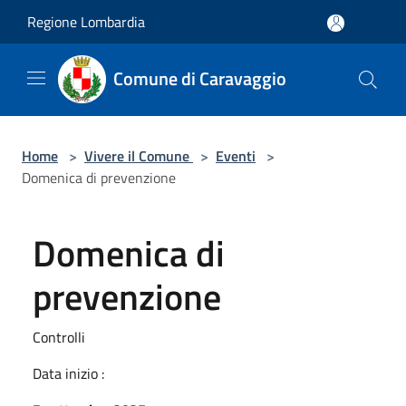
Salta al contenuto principale
Regione Lombardia
Comune di Caravaggio
Home
>
Vivere il Comune
>
Eventi
>
Domenica di prevenzione
Domenica di
prevenzione
Controlli
Data inizio :