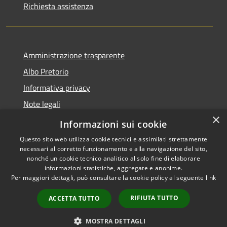
Richiesta assistenza
Amministrazione trasparente
Albo Pretorio
Informativa privacy
Note legali
×
Dichiarazione di accessibilità
Informazioni sui cookie
Questo sito web utilizza cookie tecnici e assimilati strettamente
necessari al corretto funzionamento e alla navigazione del sito,
nonché un cookie tecnico analitico al solo fine di elaborare
informazioni statistiche, aggregate e anonime.
RSS
Copyright © 2026 • Comune di
Per maggiori dettagli, può consultare la cookie policy al seguente
link
Accessibilità
Caravaggio • Powered by
Privacy
Municipium
Accesso
•
RIFIUTA TUTTO
ACCETTA TUTTO
Cookie
redazione
Mappa del sito
MOSTRA DETTAGLI