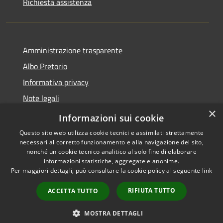
Richiesta assistenza
Amministrazione trasparente
Albo Pretorio
Informativa privacy
Note legali
×
Dichiarazione di accessibilità
Informazioni sui cookie
Questo sito web utilizza cookie tecnici e assimilati strettamente
necessari al corretto funzionamento e alla navigazione del sito,
nonché un cookie tecnico analitico al solo fine di elaborare
informazioni statistiche, aggregate e anonime.
RSS
Copyright © 2026 • Comune di
Per maggiori dettagli, può consultare la cookie policy al seguente
link
Accessibilità
Caravaggio • Powered by
Privacy
Municipium
Accesso
•
RIFIUTA TUTTO
ACCETTA TUTTO
Cookie
redazione
Mappa del sito
MOSTRA DETTAGLI