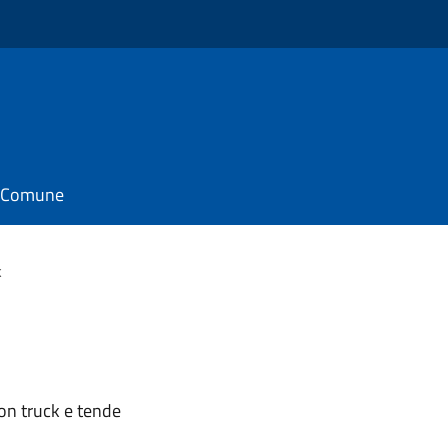
il Comune
k
con truck e tende