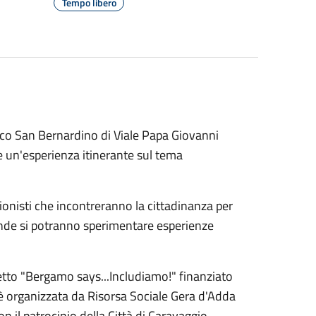
Tempo libero
rco San Bernardino di Viale Papa Giovanni
re un'esperienza itinerante sul tema
ionisti che incontreranno la cittadinanza per
ende si potranno sperimentare esperienze
ogetto "Bergamo says...Includiamo!" finanziato
 organizzata da Risorsa Sociale Gera d'Adda
n il patrocinio della Città di Caravaggio.