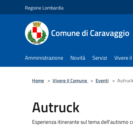
Salta al contenuto principale
Regione Lombardia
Comune di Caravaggio
Amministrazione
Novità
Servizi
Vivere 
Home
>
Vivere il Comune
>
Eventi
>
Autruc
Autruck
Esperienza itinerante sul tema dell'autismo 