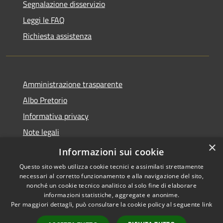
Segnalazione disservizio
Leggi le FAQ
Richiesta assistenza
Amministrazione trasparente
Albo Pretorio
Informativa privacy
Note legali
×
Dichiarazione di accessibilità
Informazioni sui cookie
Questo sito web utilizza cookie tecnici e assimilati strettamente
necessari al corretto funzionamento e alla navigazione del sito,
nonché un cookie tecnico analitico al solo fine di elaborare
informazioni statistiche, aggregate e anonime.
RSS
Copyright © 2026 • Comune di
Per maggiori dettagli, può consultare la cookie policy al seguente
link
Accessibilità
Caravaggio • Powered by
Privacy
Municipium
Accesso
•