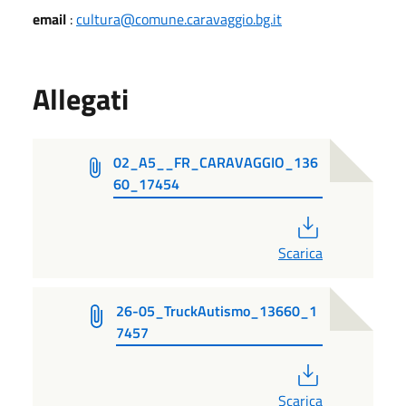
email
:
cultura@comune.caravaggio.bg.it
Allegati
02_A5__FR_CARAVAGGIO_136
60_17454
PDF
Scarica
26-05_TruckAutismo_13660_1
7457
PDF
Scarica