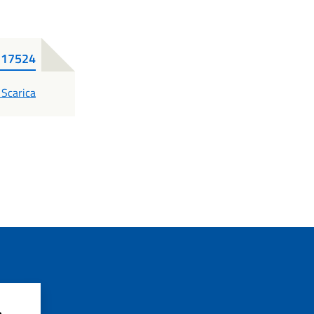
_17524
PDF
Scarica