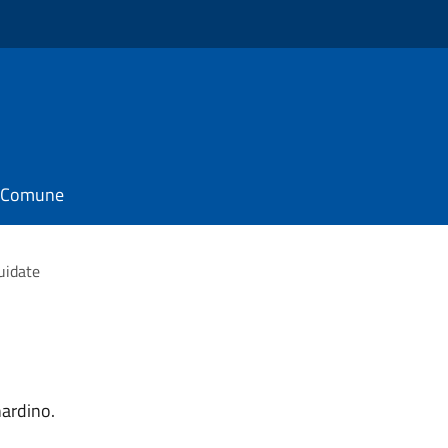
il Comune
guidate
ardino.