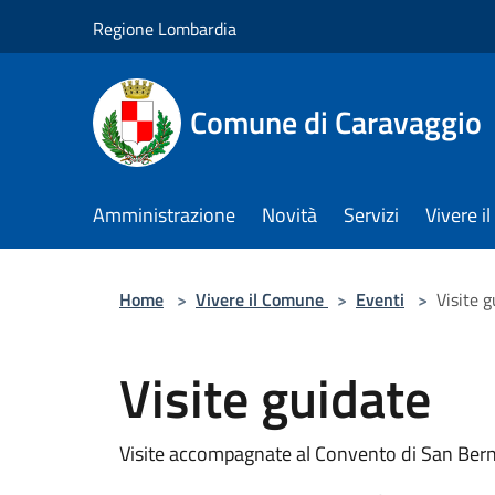
Salta al contenuto principale
Regione Lombardia
Comune di Caravaggio
Amministrazione
Novità
Servizi
Vivere 
Home
>
Vivere il Comune
>
Eventi
>
Visite 
Visite guidate
Visite accompagnate al Convento di San Bern