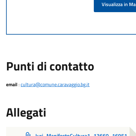
Visualizza in M
Punti di contatto
email
:
cultura@comune.caravaggio.bg.it
Allegati
Juri_ManifestoCultura1_13660_16951