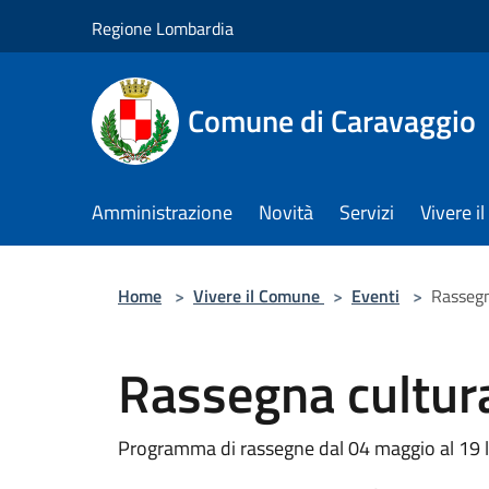
Salta al contenuto principale
Regione Lombardia
Comune di Caravaggio
Amministrazione
Novità
Servizi
Vivere 
Home
>
Vivere il Comune
>
Eventi
>
Rassegn
Rassegna cultur
Programma di rassegne dal 04 maggio al 19 l