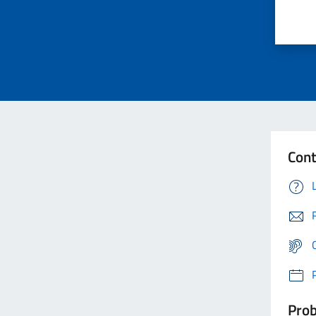
Cont
Prob